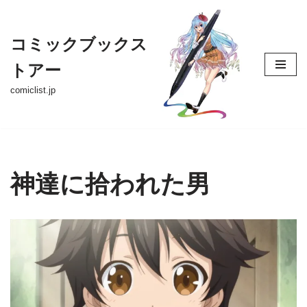
コ
コミックブックス
ン
トアー
テ
ン
comiclist.jp
ツ
へ
ス
キ
ッ
神達に拾われた男
プ