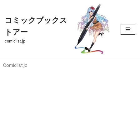
コ
コミックブックス
ン
トアー
テ
ン
comiclist.jp
ツ
へ
ス
Comiclist.jo
キ
ッ
プ